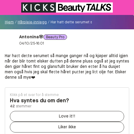
Tilbake til butikken
Hjem
/
Hårpleie-innlegg
/
Har hatt dette serumet så mange ganger nå og kjøpe
Antonina🌸
Beauty Pro
Besøkende
04/10/25-16:01
0
Har hatt dette serumet så mange ganger nå og kjøper alltid igjen
når der blir tomt elsker duften på denne pluss også at jeg syntes
Logg inn/Registrer deg
den gjør håret fint og glansfullt bruker den etter å ha dusjet
men også hvis jeg skal flette håret putter jeg litt olje før. Elsker
denne så mye❤️
Søk i communityet
Klikk på et svar for å stemme
Hva syntes du om den?
👋
Ny i communityet?
Oppdag hvordan du kommer i
42
stemmer
gang her!
Love it!!
Hjem
Liker ikke