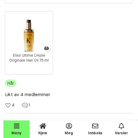
Beauty Talks
Alle innlegg
Beauty Kits
Beauty Routines
Beauty Chatroom
Elixir Ultime L’Huile
Help a shopper!
Originale Hair Oil 75 ml
Aktiviteter
Hår
Beauty Tester reviews
Likt av 4 medlemmer
Competition Time!
4
1
Testprodukter
Quiz!
Makeup
Meny
Hjem
Meg
Innboks
Varsler
Heda
Beauty Pro