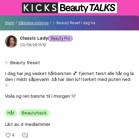
Tilbake til butikken
Hjem
/
Hårpleie-innlegg
/
✨️ Beauty Reset I dag har jeg vasket hårbørsten 💕
Classic Lady
Beauty Pro
Besøkende
03/06/26-15:19
0
✨️ Beauty Reset
Logg inn/Registrer deg
I dag har jeg vasket hårbørsten 💕 Fjernet først alle hår og la
den i mildt såpevann. Så har den lufttørket med puten ned
✨️
Søk i communityet
Voila og ren børste til i morgen 🩷
👋
Ny i communityet?
Oppdag hvordan du kommer i
gang her!
Hår
Beautyhack
Likt av 4 medlemmer
Hjem
4